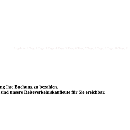
Angebote: 1 Tag, 2 Tage, 3 Tage, 4 Tage, 5 Tage, 6 Tage, 7 Tage, 8 Tage, 9 Tage, 10 Tage, 11 Ta
ung
Ihre
Buchung zu bezahlen.
sind unsere Reiseverkehrskaufleute für Sie ereichbar.