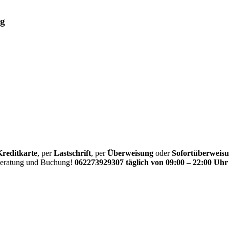
ug
Kreditkarte
, per
Lastschrift
, per
Überweisung
oder
Sofortüberweis
 Beratung und Buchung!
062273929307 täglich von 09:00 – 22:00 Uhr 