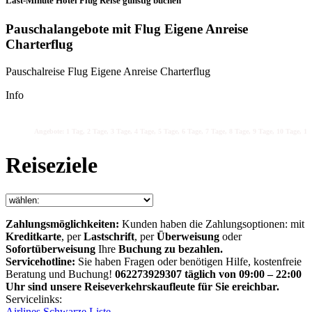
Last-Minute Hotel Flug Reise günstig buchen
Pauschalangebote mit Flug Eigene Anreise
Charterflug
Pauschalreise Flug Eigene Anreise Charterflug
Info
Angebote: 1 Tag, 2 Tage, 3 Tage, 4 Tage, 5 Tage, 6 Tage, 7 Tage, 8 Tage, 9 Tage, 10 Tage, 11 
Reiseziele
Zahlungsmöglichkeiten:
Kunden haben die Zahlungsoptionen: mit
Kreditkarte
, per
Lastschrift
, per
Überweisung
oder
Sofortüberweisung
Ihre
Buchung zu bezahlen.
Servicehotline:
Sie haben Fragen oder benötigen Hilfe, kostenfreie
Beratung und Buchung!
062273929307 täglich von 09:00 – 22:00
Uhr sind unsere Reiseverkehrskaufleute für Sie ereichbar.
Servicelinks:
Airlines Schwarze Liste