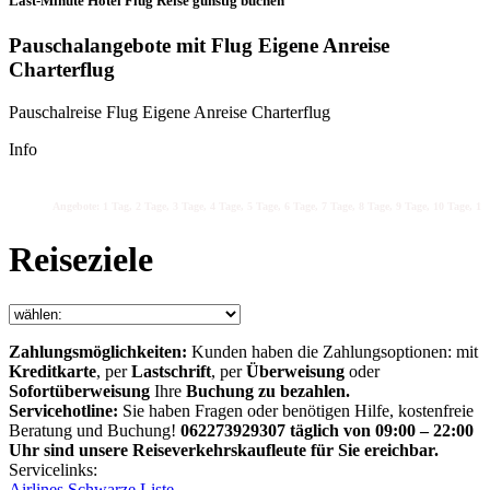
Last-Minute Hotel Flug Reise günstig buchen
Pauschalangebote mit Flug Eigene Anreise
Charterflug
Pauschalreise Flug Eigene Anreise Charterflug
Info
Angebote: 1 Tag, 2 Tage, 3 Tage, 4 Tage, 5 Tage, 6 Tage, 7 Tage, 8 Tage, 9 Tage, 10 Tage, 11 
Reiseziele
Zahlungsmöglichkeiten:
Kunden haben die Zahlungsoptionen: mit
Kreditkarte
, per
Lastschrift
, per
Überweisung
oder
Sofortüberweisung
Ihre
Buchung zu bezahlen.
Servicehotline:
Sie haben Fragen oder benötigen Hilfe, kostenfreie
Beratung und Buchung!
062273929307 täglich von 09:00 – 22:00
Uhr sind unsere Reiseverkehrskaufleute für Sie ereichbar.
Servicelinks:
Airlines Schwarze Liste