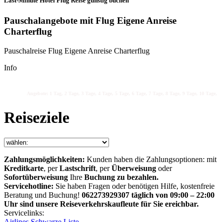
Last-Minute Hotel Flug Reise günstig buchen
Pauschalangebote mit Flug Eigene Anreise
Charterflug
Pauschalreise Flug Eigene Anreise Charterflug
Info
Angebote: 1 Tag, 2 Tage, 3 Tage, 4 Tage, 5 Tage, 6 Tage, 7 Tage, 8 Tage, 9 Tage, 10 Tage, 1
Reiseziele
Zahlungsmöglichkeiten:
Kunden haben die Zahlungsoptionen: mit
Kreditkarte
, per
Lastschrift
, per
Überweisung
oder
Sofortüberweisung
Ihre
Buchung zu bezahlen.
Servicehotline:
Sie haben Fragen oder benötigen Hilfe, kostenfreie
Beratung und Buchung!
062273929307 täglich von 09:00 – 22:00
Uhr sind unsere Reiseverkehrskaufleute für Sie ereichbar.
Servicelinks:
Airlines Schwarze Liste