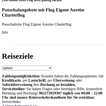
Last-Minute Hotel Flug Reise günstig buchen
Pauschalangebote mit Flug Eigene Anreise
Charterflug
Pauschalreise Flug Eigene Anreise Charterflug
Info
Angebote: 1 Tag, 2 Tage, 3 Tage, 4 Tage, 5 Tage, 6 Tage, 7 Tage, 8 Tage, 9 Tage, 10 Tage, 11 
Reiseziele
Zahlungsmöglichkeiten:
Kunden haben die Zahlungsoptionen: mit
Kreditkarte
, per
Lastschrift
, per
Überweisung
oder
Sofortüberweisung
Ihre
Buchung zu bezahlen.
Servicehotline:
Sie haben Fragen oder benötigen Hilfe, kostenfreie
Beratung und Buchung!
062273929307 täglich von 09:00 – 22:00
Uhr sind unsere Reiseverkehrskaufleute für Sie ereichbar.
Servicelinks:
Airlines Schwarze Liste