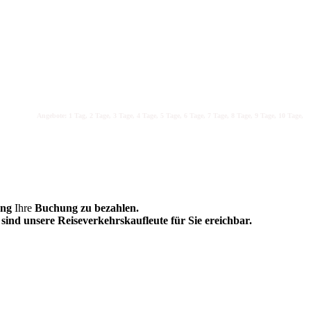
Angebote: 1 Tag, 2 Tage, 3 Tage, 4 Tage, 5 Tage, 6 Tage, 7 Tage, 8 Tage, 9 Tage, 10 Tage, 11 T
ung
Ihre
Buchung zu bezahlen.
sind unsere Reiseverkehrskaufleute für Sie ereichbar.