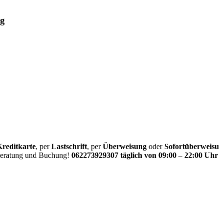
ug
Kreditkarte
, per
Lastschrift
, per
Überweisung
oder
Sofortüberweis
 Beratung und Buchung!
062273929307 täglich von 09:00 – 22:00 Uhr 