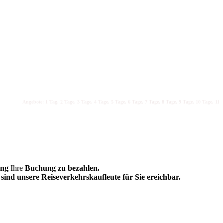
Angebote: 1 Tag, 2 Tage, 3 Tage, 4 Tage, 5 Tage, 6 Tage, 7 Tage, 8 Tage, 9 Tage, 10 Tage, 11 Tag
ung
Ihre
Buchung zu bezahlen.
sind unsere Reiseverkehrskaufleute für Sie ereichbar.