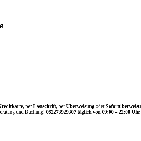
ug
Kreditkarte
, per
Lastschrift
, per
Überweisung
oder
Sofortüberweis
 Beratung und Buchung!
062273929307 täglich von 09:00 – 22:00 Uhr 