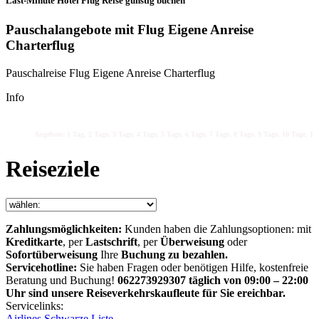
Last-Minute Hotel Flug Reise günstig buchen
Pauschalangebote mit Flug Eigene Anreise
Charterflug
Pauschalreise Flug Eigene Anreise Charterflug
Info
Angebote: 1 Tag, 2 Tage, 3 Tage, 4 Tage, 5 Tage, 6 Tage, 7 Tage, 8 Tage, 9 Tage, 10 Tage, 11 
Reiseziele
Zahlungsmöglichkeiten:
Kunden haben die Zahlungsoptionen: mit
Kreditkarte
, per
Lastschrift
, per
Überweisung
oder
Sofortüberweisung
Ihre
Buchung zu bezahlen.
Servicehotline:
Sie haben Fragen oder benötigen Hilfe, kostenfreie
Beratung und Buchung!
062273929307 täglich von 09:00 – 22:00
Uhr sind unsere Reiseverkehrskaufleute für Sie ereichbar.
Servicelinks:
Airlines Schwarze Liste