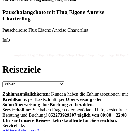
Last-Minute Hotel Flug Reise günstig buchen
Pauschalangebote mit Flug Eigene Anreise
Charterflug
Pauschalreise Flug Eigene Anreise Charterflug
Info
Angebote: 1 Tag, 2 Tage, 3 Tage, 4 Tage, 5 Tage, 6 Tage, 7 Tage, 8 Tage, 9 Tage, 10 Tage, 11 
Reiseziele
Zahlungsmöglichkeiten:
Kunden haben die Zahlungsoptionen: mit
Kreditkarte
, per
Lastschrift
, per
Überweisung
oder
Sofortüberweisung
Ihre
Buchung zu bezahlen.
Servicehotline:
Sie haben Fragen oder benötigen Hilfe, kostenfreie
Beratung und Buchung!
062273929307 täglich von 09:00 – 22:00
Uhr sind unsere Reiseverkehrskaufleute für Sie ereichbar.
Servicelinks:
Airlines Schwarze Liste