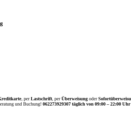
ug
Kreditkarte
, per
Lastschrift
, per
Überweisung
oder
Sofortüberweis
 Beratung und Buchung!
062273929307 täglich von 09:00 – 22:00 Uhr 