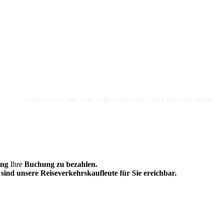
Angebote: 1 Tag, 2 Tage, 3 Tage, 4 Tage, 5 Tage, 6 Tage, 7 Tage, 8 Tage, 9 Tage, 10 Tage, 11 T
ung
Ihre
Buchung zu bezahlen.
sind unsere Reiseverkehrskaufleute für Sie ereichbar.