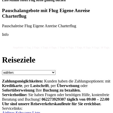
Last-Minute Hotel Flug Reise günstig buchen
Pauschalangebote mit Flug Eigene Anreise
Charterflug
Pauschalreise Flug Eigene Anreise Charterflug
Info
Angebote: 1 Tag, 2 Tage, 3 Tage, 4 Tage, 5 Tage, 6 Tage, 7 Tage, 8 Tage, 9 Tage, 10 Tage, 11
Reiseziele
Zahlungsmöglichkeiten:
Kunden haben die Zahlungsoptionen: mit
Kreditkarte
, per
Lastschrift
, per
Überweisung
oder
Sofortüberweisung
Ihre
Buchung zu bezahlen.
Servicehotline:
Sie haben Fragen oder benötigen Hilfe, kostenfreie
Beratung und Buchung!
062273929307 täglich von 09:00 – 22:00
Uhr sind unsere Reiseverkehrskaufleute für Sie ereichbar.
Servicelinks:
Airlines Schwarze Liste