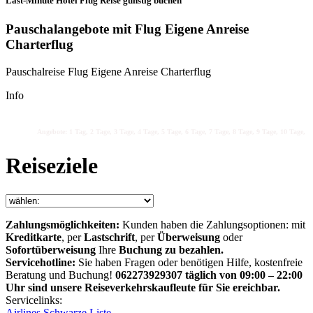
Last-Minute Hotel Flug Reise günstig buchen
Pauschalangebote mit Flug Eigene Anreise
Charterflug
Pauschalreise Flug Eigene Anreise Charterflug
Info
Angebote: 1 Tag, 2 Tage, 3 Tage, 4 Tage, 5 Tage, 6 Tage, 7 Tage, 8 Tage, 9 Tage, 10 Tage, 11
Reiseziele
Zahlungsmöglichkeiten:
Kunden haben die Zahlungsoptionen: mit
Kreditkarte
, per
Lastschrift
, per
Überweisung
oder
Sofortüberweisung
Ihre
Buchung zu bezahlen.
Servicehotline:
Sie haben Fragen oder benötigen Hilfe, kostenfreie
Beratung und Buchung!
062273929307 täglich von 09:00 – 22:00
Uhr sind unsere Reiseverkehrskaufleute für Sie ereichbar.
Servicelinks:
Airlines Schwarze Liste