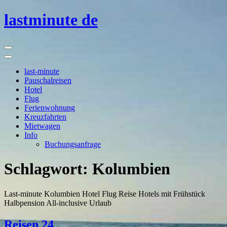
lastminute de
Skip
to
content
last-minute
Pauschalreisen
Hotel
Flug
Ferienwohnung
Kreuzfahrten
Mietwagen
Info
Buchungsanfrage
Schlagwort:
Kolumbien
Last-minute Kolumbien Hotel Flug Reise Hotels mit Frühstück
Halbpension All-inclusive Urlaub
Reisen 24