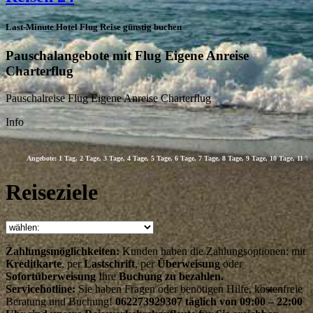
Last-Minute Hotel Flug Reise günstig buchen
Pauschalangebote mit Flug Eigene Anreise
Charterflug
Pauschalreise Flug Eigene Anreise Charterflug
Info
Angebote: 1 Tag, 2 Tage, 3 Tage, 4 Tage, 5 Tage, 6 Tage, 7 Tage, 8 Tage, 9 Tage, 10 Tage, 11 Tage,
Reiseziele
Zahlungsmöglichkeiten:
Kunden haben die Zahlungsoptionen: mit
Kreditkarte
, per
Lastschrift
, per
Überweisung
oder
Sofortüberweisung
Ihre
Buchung zu bezahlen.
Servicehotline:
Sie haben Fragen oder benötigen Hilfe, kostenfreie
Beratung und Buchung!
062273929307 täglich von 09:00 – 22:00