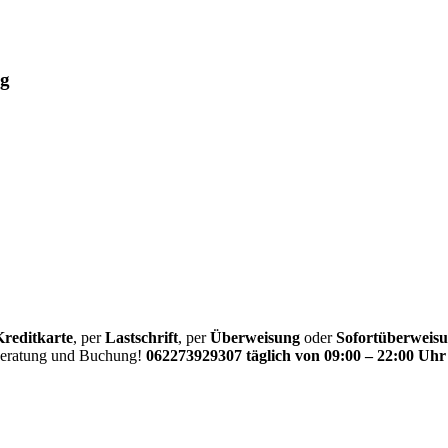
ug
Kreditkarte
, per
Lastschrift
, per
Überweisung
oder
Sofortüberweis
 Beratung und Buchung!
062273929307 täglich von 09:00 – 22:00 Uhr 