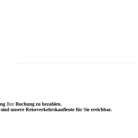
Angebote: 1 Tag, 2 Tage, 3 Tage, 4 Tage, 5 Tage, 6 Tage, 7 Tage, 8 Tage, 9 Tage, 10 Tage, 11 Tag
ung
Ihre
Buchung zu bezahlen.
sind unsere Reiseverkehrskaufleute für Sie ereichbar.