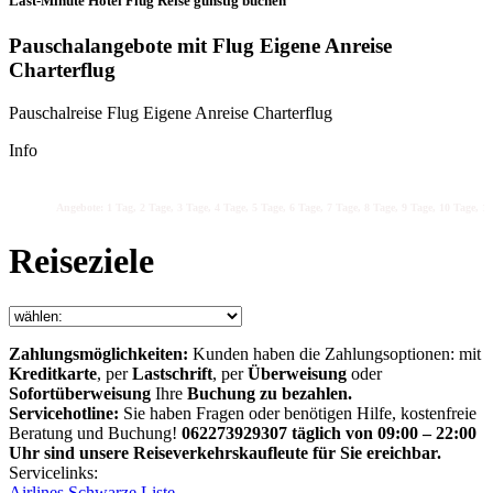
Last-Minute Hotel Flug Reise günstig buchen
Pauschalangebote mit Flug Eigene Anreise
Charterflug
Pauschalreise Flug Eigene Anreise Charterflug
Info
Angebote: 1 Tag, 2 Tage, 3 Tage, 4 Tage, 5 Tage, 6 Tage, 7 Tage, 8 Tage, 9 Tage, 10 Tage, 11
Reiseziele
Zahlungsmöglichkeiten:
Kunden haben die Zahlungsoptionen: mit
Kreditkarte
, per
Lastschrift
, per
Überweisung
oder
Sofortüberweisung
Ihre
Buchung zu bezahlen.
Servicehotline:
Sie haben Fragen oder benötigen Hilfe, kostenfreie
Beratung und Buchung!
062273929307 täglich von 09:00 – 22:00
Uhr sind unsere Reiseverkehrskaufleute für Sie ereichbar.
Servicelinks:
Airlines Schwarze Liste