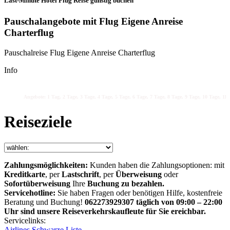
Last-Minute Hotel Flug Reise günstig buchen
Pauschalangebote mit Flug Eigene Anreise
Charterflug
Pauschalreise Flug Eigene Anreise Charterflug
Info
Angebote: 1 Tag, 2 Tage, 3 Tage, 4 Tage, 5 Tage, 6 Tage, 7 Tage, 8 Tage, 9 Tage, 10 Tage, 11 
Reiseziele
Zahlungsmöglichkeiten:
Kunden haben die Zahlungsoptionen: mit
Kreditkarte
, per
Lastschrift
, per
Überweisung
oder
Sofortüberweisung
Ihre
Buchung zu bezahlen.
Servicehotline:
Sie haben Fragen oder benötigen Hilfe, kostenfreie
Beratung und Buchung!
062273929307 täglich von 09:00 – 22:00
Uhr sind unsere Reiseverkehrskaufleute für Sie ereichbar.
Servicelinks:
Airlines Schwarze Liste