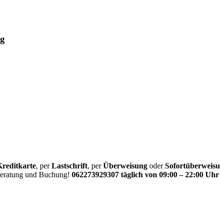
ug
Kreditkarte
, per
Lastschrift
, per
Überweisung
oder
Sofortüberweis
 Beratung und Buchung!
062273929307 täglich von 09:00 – 22:00 Uhr 