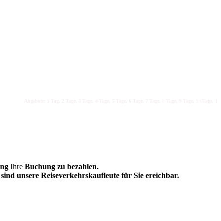
Angebote: 1 Tag, 2 Tage, 3 Tage, 4 Tage, 5 Tage, 6 Tage, 7 Tage, 8 Tage, 9 Tage, 10 Tage, 11 T
ung
Ihre
Buchung zu bezahlen.
sind unsere Reiseverkehrskaufleute für Sie ereichbar.