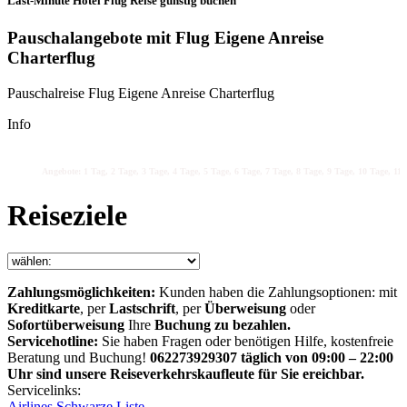
Last-Minute Hotel Flug Reise günstig buchen
Pauschalangebote mit Flug Eigene Anreise
Charterflug
Pauschalreise Flug Eigene Anreise Charterflug
Info
Angebote: 1 Tag, 2 Tage, 3 Tage, 4 Tage, 5 Tage, 6 Tage, 7 Tage, 8 Tage, 9 Tage, 10 Tage, 11 
Reiseziele
Zahlungsmöglichkeiten:
Kunden haben die Zahlungsoptionen: mit
Kreditkarte
, per
Lastschrift
, per
Überweisung
oder
Sofortüberweisung
Ihre
Buchung zu bezahlen.
Servicehotline:
Sie haben Fragen oder benötigen Hilfe, kostenfreie
Beratung und Buchung!
062273929307 täglich von 09:00 – 22:00
Uhr sind unsere Reiseverkehrskaufleute für Sie ereichbar.
Servicelinks:
Airlines Schwarze Liste