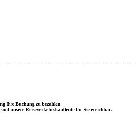
 Tage, 3 Tage, 4 Tage, 5 Tage, 6 Tage, 7 Tage, 8 Tage, 9 Tage, 10 Tage, 11 Tage, 12 Tage, 13 Tage, 14 T
ung
Ihre
Buchung zu bezahlen.
sind unsere Reiseverkehrskaufleute für Sie ereichbar.