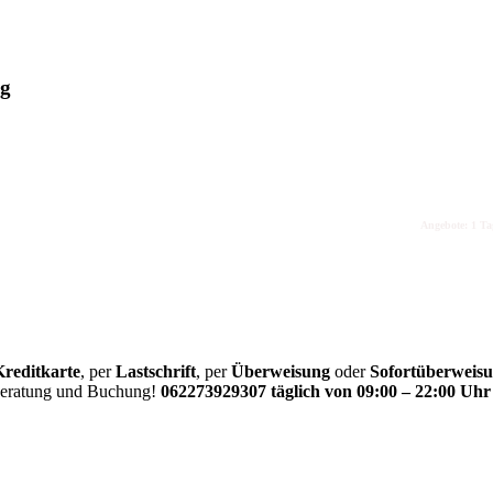
ug
Angebote: 1 Tag, 2
Kreditkarte
, per
Lastschrift
, per
Überweisung
oder
Sofortüberweis
 Beratung und Buchung!
062273929307 täglich von 09:00 – 22:00 Uhr 