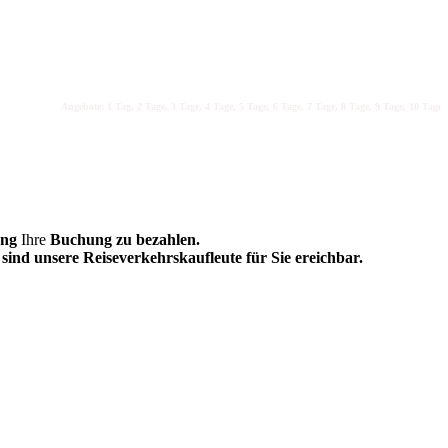
Angebote: 1 Tag, 2 Tage, 3 Tage, 4 Tage, 5 Tage, 6 Tage, 7 Tage, 8 Tage, 9 Tage, 10 Tage, 11
ung
Ihre
Buchung zu bezahlen.
sind unsere Reiseverkehrskaufleute für Sie ereichbar.