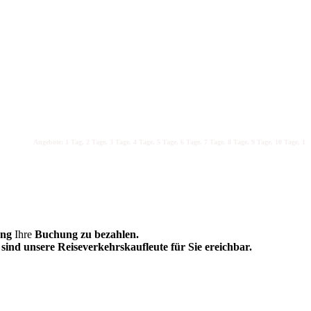
Angebote: 1 Tag, 2 Tage, 3 Tage, 4 Tage, 5 Tage, 6 Tage, 7 Tage, 8 Tage, 9 Tage, 10 Tage, 11 Ta
ung
Ihre
Buchung zu bezahlen.
sind unsere Reiseverkehrskaufleute für Sie ereichbar.