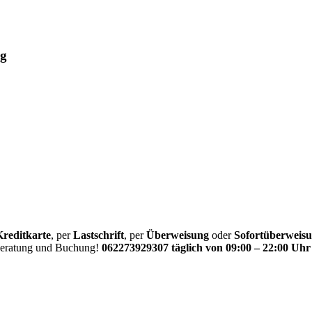
ug
Kreditkarte
, per
Lastschrift
, per
Überweisung
oder
Sofortüberweis
 Beratung und Buchung!
062273929307 täglich von 09:00 – 22:00 Uhr 