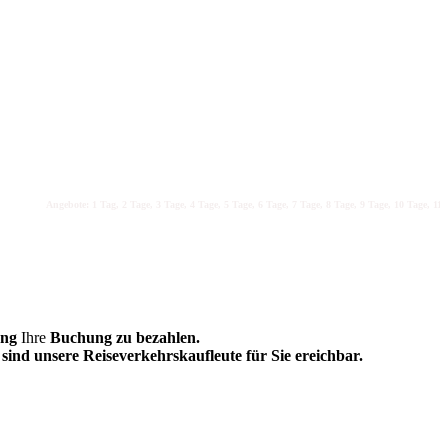
Angebote: 1 Tag, 2 Tage, 3 Tage, 4 Tage, 5 Tage, 6 Tage, 7 Tage, 8 Tage, 9 Tage, 10 Tage, 11 Ta
ung
Ihre
Buchung zu bezahlen.
sind unsere Reiseverkehrskaufleute für Sie ereichbar.