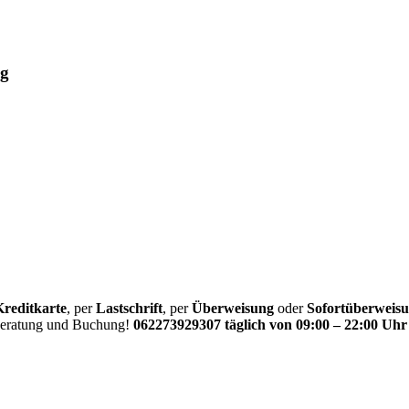
ug
Kreditkarte
, per
Lastschrift
, per
Überweisung
oder
Sofortüberweis
 Beratung und Buchung!
062273929307 täglich von 09:00 – 22:00 Uhr 