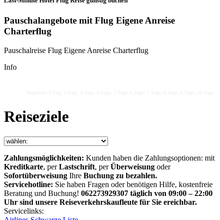
Last-Minute Hotel Flug Reise günstig buchen
Pauschalangebote mit Flug Eigene Anreise
Charterflug
Pauschalreise Flug Eigene Anreise Charterflug
Info
Angebote: 1 Tag, 2 Tage, 3 Tage, 4 Tage, 5 Tage, 6 Tage, 7 Tage, 8 Tage, 9 Tage, 10 Tage, 11
Reiseziele
Zahlungsmöglichkeiten:
Kunden haben die Zahlungsoptionen: mit
Kreditkarte
, per
Lastschrift
, per
Überweisung
oder
Sofortüberweisung
Ihre
Buchung zu bezahlen.
Servicehotline:
Sie haben Fragen oder benötigen Hilfe, kostenfreie
Beratung und Buchung!
062273929307 täglich von 09:00 – 22:00
Uhr sind unsere Reiseverkehrskaufleute für Sie ereichbar.
Servicelinks:
Airlines Schwarze Liste