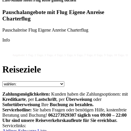
Last-Minute Hotel Flug Reise günstig buchen
Pauschalangebote mit Flug Eigene Anreise
Charterflug
Pauschalreise Flug Eigene Anreise Charterflug
Info
Angebote: 1 Tag, 2 Tage, 3 Tage, 4 Tage, 5 Tage, 6 Tage, 7 Tage, 8 Tage, 9 Tage, 10 Tage, 11 Ta
Reiseziele
Zahlungsmöglichkeiten:
Kunden haben die Zahlungsoptionen: mit
Kreditkarte
, per
Lastschrift
, per
Überweisung
oder
Sofortüberweisung
Ihre
Buchung zu bezahlen.
Servicehotline:
Sie haben Fragen oder benötigen Hilfe, kostenfreie
Beratung und Buchung!
062273929307 täglich von 09:00 – 22:00
Uhr sind unsere Reiseverkehrskaufleute für Sie ereichbar.
Servicelinks:
Airlines Schwarze Liste